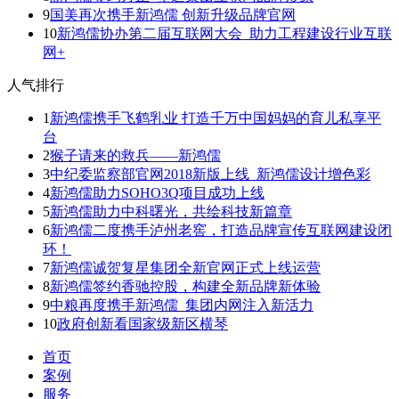
9
国美再次携手新鸿儒 创新升级品牌官网
10
新鸿儒协办第二届互联网大会 助力工程建设行业互联
网+
人气排行
1
新鸿儒携手飞鹤乳业 打造千万中国妈妈的育儿私享平
台
2
猴子请来的救兵——新鸿儒
3
中纪委监察部官网2018新版上线 新鸿儒设计增色彩
4
新鸿儒助力SOHO3Q项目成功上线
5
新鸿儒助力中科曙光，共绘科技新篇章
6
新鸿儒二度携手泸州老窖，打造品牌宣传互联网建设闭
环！
7
新鸿儒诚贺复星集团全新官网正式上线运营
8
新鸿儒签约香驰控股，构建全新品牌新体验
9
中粮再度携手新鸿儒 集团内网注入新活力
10
政府创新看国家级新区横琴
首页
案例
服务