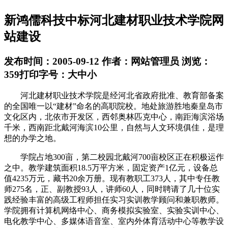
新鸿儒科技中标河北建材职业技术学院网
站建设
发布时间：2005-09-12
作者：网站管理员
浏览：
359
打印
字号：
大
中
小
河北建材职业技术学院是经河北省政府批准、教育部备案
的全国唯一以“建材”命名的高职院校。地处旅游胜地秦皇岛市
文化区内，北依市开发区，西邻奥林匹克中心，南距海滨浴场
千米，西南距北戴河海滨10公里，自然与人文环境俱佳，是理
想的办学之地。
学院占地300亩，第二校园北戴河700亩校区正在积极运作
之中。教学建筑面积18.5万平方米，固定资产1亿元，设备总
值4235万元，藏书20余万册。现有教职工373人，其中专任教
师275名，正、副教授93人，讲师60人，同时聘请了几十位实
践经验丰富的高级工程师担任实习实训教学顾问和兼职教师。
学院拥有计算机网络中心、商务模拟实验室、实验实训中心、
电化教学中心、多媒体语音室、室内外体育活动中心等教学设