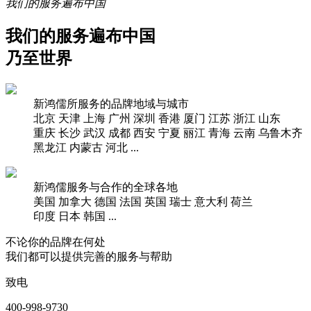
我们的服务遍布中国
我们的服务遍布中国
乃至世界
新鸿儒所服务的品牌地域与城市
北京
天津
上海
广州
深圳
香港
厦门
江苏
浙江
山东
重庆
长沙
武汉
成都
西安
宁夏
丽江
青海
云南
乌鲁木齐
黑龙江
内蒙古
河北
...
新鸿儒服务与合作的全球各地
美国
加拿大
德国
法国
英国
瑞士
意大利
荷兰
印度
日本
韩国
...
不论你的品牌在何处
我们都可以提供完善的服务与帮助
致电
400-998-9730