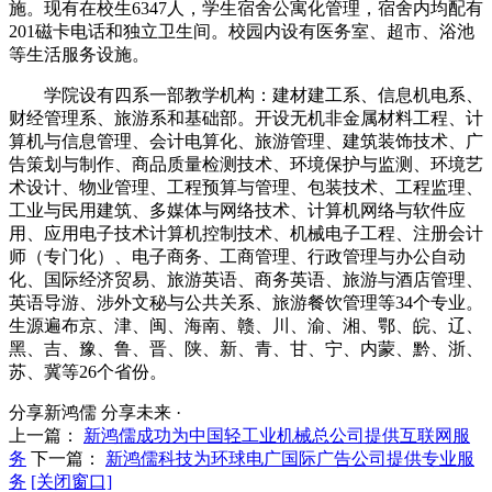
施。现有在校生6347人，学生宿舍公寓化管理，宿舍内均配有
201磁卡电话和独立卫生间。校园内设有医务室、超市、浴池
等生活服务设施。
学院设有四系一部教学机构：建材建工系、信息机电系、
财经管理系、旅游系和基础部。开设无机非金属材料工程、计
算机与信息管理、会计电算化、旅游管理、建筑装饰技术、广
告策划与制作、商品质量检测技术、环境保护与监测、环境艺
术设计、物业管理、工程预算与管理、包装技术、工程监理、
工业与民用建筑、多媒体与网络技术、计算机网络与软件应
用、应用电子技术计算机控制技术、机械电子工程、注册会计
师（专门化）、电子商务、工商管理、行政管理与办公自动
化、国际经济贸易、旅游英语、商务英语、旅游与酒店管理、
英语导游、涉外文秘与公共关系、旅游餐饮管理等34个专业。
生源遍布京、津、闽、海南、赣、川、渝、湘、鄂、皖、辽、
黑、吉、豫、鲁、晋、陕、新、青、甘、宁、内蒙、黔、浙、
苏、冀等26个省份。
分享新鸿儒 分享未来 ·
上一篇：
新鸿儒成功为中国轻工业机械总公司提供互联网服
务
下一篇：
新鸿儒科技为环球电广国际广告公司提供专业服
务
[关闭窗口]