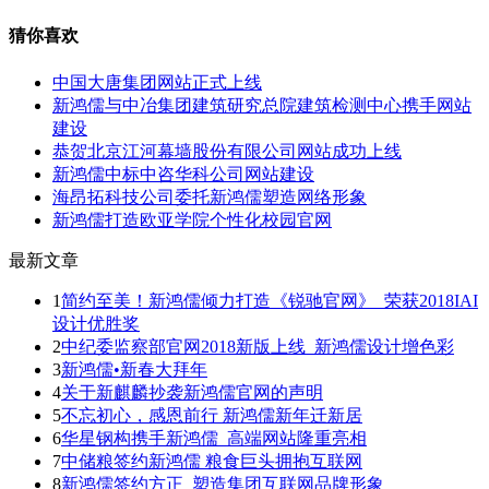
猜你喜欢
中国大唐集团网站正式上线
新鸿儒与中冶集团建筑研究总院建筑检测中心携手网站
建设
恭贺北京江河幕墙股份有限公司网站成功上线
新鸿儒中标中咨华科公司网站建设
海昂拓科技公司委托新鸿儒塑造网络形象
新鸿儒打造欧亚学院个性化校园官网
最新文章
1
简约至美！新鸿儒倾力打造《锐驰官网》 荣获2018IAI
设计优胜奖
2
中纪委监察部官网2018新版上线 新鸿儒设计增色彩
3
新鸿儒•新春大拜年
4
关于新麒麟抄袭新鸿儒官网的声明
5
不忘初心，感恩前行 新鸿儒新年迁新居
6
华星钢构携手新鸿儒 高端网站隆重亮相
7
中储粮签约新鸿儒 粮食巨头拥抱互联网
8
新鸿儒签约方正 塑造集团互联网品牌形象