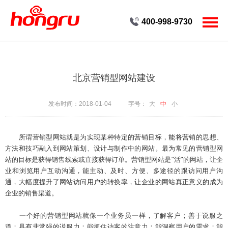
400-998-9730
首页
客户案例
北京营销型网站建设
服务
发布时间：2018-01-04
字号：
大
中
小
创新
所谓营销型网站就是为实现某种特定的营销目标，能将营销的思想、
公司
方法和技巧融入到网站策划、设计与制作中的网站。最为常见的营销型网
站的目标是获得销售线索或直接获得订单。营销型网站是"活"的网站，让企
新闻
业和浏览用户互动沟通，能主动、及时、方便、多途径的跟访问用户沟
通，大幅度提升了网站访问用户的转换率，让企业的网站真正意义的成为
人才
企业的销售渠道。
联系
一个好的营销型网站就像一个业务员一样，了解客户；善于说服之
道；具有非常强的说服力；能抓住访客的注意力；能洞察用户的需求；能