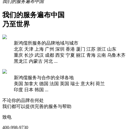
我们的服务遍布中国
我们的服务遍布中国
乃至世界
新鸿儒所服务的品牌地域与城市
北京
天津
上海
广州
深圳
香港
厦门
江苏
浙江
山东
重庆
长沙
武汉
成都
西安
宁夏
丽江
青海
云南
乌鲁木齐
黑龙江
内蒙古
河北
...
新鸿儒服务与合作的全球各地
美国
加拿大
德国
法国
英国
瑞士
意大利
荷兰
印度
日本
韩国
...
不论你的品牌在何处
我们都可以提供完善的服务与帮助
致电
400-998-9730