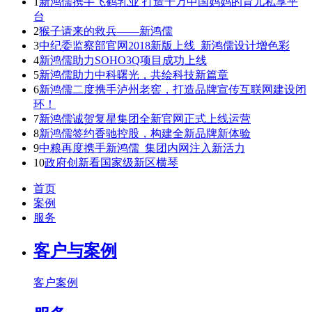
1
新鸿儒携手飞鹤乳业 打造千万中国妈妈的育儿私享平
台
2
猴子请来的救兵——新鸿儒
3
中纪委监察部官网2018新版上线 新鸿儒设计增色彩
4
新鸿儒助力SOHO3Q项目成功上线
5
新鸿儒助力中科曙光，共绘科技新篇章
6
新鸿儒二度携手泸州老窖，打造品牌宣传互联网建设闭
环！
7
新鸿儒诚贺复星集团全新官网正式上线运营
8
新鸿儒签约香驰控股，构建全新品牌新体验
9
中粮再度携手新鸿儒 集团内网注入新活力
10
政府创新看国家级新区横琴
首页
案例
服务
客户与案例
客户案例