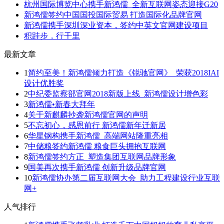
杭州国际博览中心携手新鸿儒 全新互联网姿态迎接G20
新鸿儒签约中国国投国际贸易 打造国际化品牌官网
新鸿儒携手深圳深业资本，签约中英文官网建设项目
积跬步，行千里
最新文章
1
简约至美！新鸿儒倾力打造《锐驰官网》 荣获2018IAI
设计优胜奖
2
中纪委监察部官网2018新版上线 新鸿儒设计增色彩
3
新鸿儒•新春大拜年
4
关于新麒麟抄袭新鸿儒官网的声明
5
不忘初心，感恩前行 新鸿儒新年迁新居
6
华星钢构携手新鸿儒 高端网站隆重亮相
7
中储粮签约新鸿儒 粮食巨头拥抱互联网
8
新鸿儒签约方正 塑造集团互联网品牌形象
9
国美再次携手新鸿儒 创新升级品牌官网
10
新鸿儒协办第二届互联网大会 助力工程建设行业互联
网+
人气排行