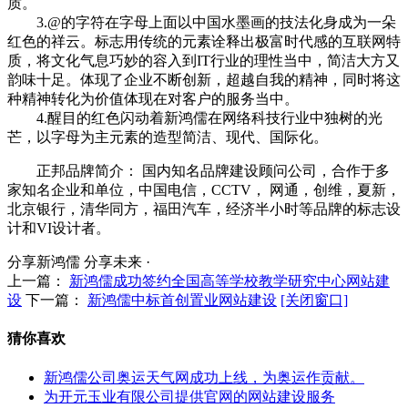
质。
3.@的字符在字母上面以中国水墨画的技法化身成为一朵
红色的祥云。标志用传统的元素诠释出极富时代感的互联网特
质，将文化气息巧妙的容入到IT行业的理性当中，简洁大方又
韵味十足。体现了企业不断创新，超越自我的精神，同时将这
种精神转化为价值体现在对客户的服务当中。
4.醒目的红色闪动着新鸿儒在网络科技行业中独树的光
芒，以字母为主元素的造型简洁、现代、国际化。
正邦品牌简介： 国内知名品牌建设顾问公司，合作于多
家知名企业和单位，中国电信，CCTV， 网通，创维，夏新，
北京银行，清华同方，福田汽车，经济半小时等品牌的标志设
计和VI设计者。
分享新鸿儒 分享未来 ·
上一篇：
新鸿儒成功签约全国高等学校教学研究中心网站建
设
下一篇：
新鸿儒中标首创置业网站建设
[关闭窗口]
猜你喜欢
新鸿儒公司奥运天气网成功上线，为奥运作贡献。
为开元玉业有限公司提供官网的网站建设服务