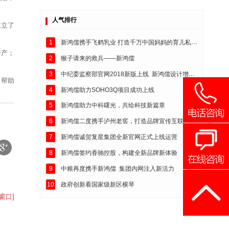
人气排行
建立了
1
新鸿儒携手飞鹤乳业 打造千万中国妈妈的育儿私享平台
资产；
2
猴子请来的救兵——新鸿儒
3
中纪委监察部官网2018新版上线 新鸿儒设计增色彩
，帮助
4
新鸿儒助力SOHO3Q项目成功上线
5
新鸿儒助力中科曙光，共绘科技新篇章
6
新鸿儒二度携手泸州老窖，打造品牌宣传互联网建设闭环！
7
新鸿儒诚贺复星集团全新官网正式上线运营
8
新鸿儒签约香驰控股，构建全新品牌新体验
9
中粮再度携手新鸿儒 集团内网注入新活力
10
政府创新看国家级新区横琴
窗口]