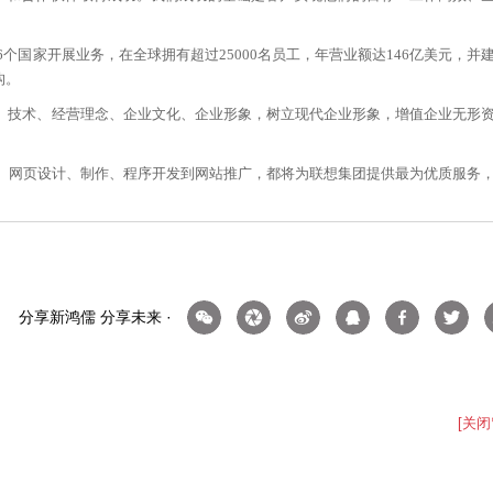
6
个国家开展业务，在全球拥有超过
25000
名员工，年营业额达
146
亿美元，并
构。
、技术、经营理念、企业文化、企业形象，树立现代企业形象，增值企业无形
网页设计、制作、程序开发到网站推广，都将为联想集团提供最为优质服务
分享新鸿儒 分享未来 ·
[关闭