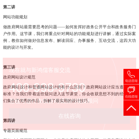
第二讲
网站功能规划
做政府网站最需要思考的问题
——
如何
发挥好政务公开平台和政务服务门
户作用
。这节课，
我们将重点针对网站的功能规划进行讲解
，通过实际案
例，
教你
如何做好信息发布、
解读
回应、
办事服务
、
互动交流
，
这
四大功
能的设计与开发。
第三讲
现在就与新鸿儒客服交流
政府网站设计规范
400-998-9730
政府网站设计和普通
网站设计
的有什么区别？政府网站设计应当遵循哪些
标准？
当我们带着这些疑问进入这
节
课堂，
你会
收获意想不到的经验。
我
您也可进行在线咨询或预约项目顾问
们
集合了优秀的作品，
拆解
了最实用的设计技巧。
在线咨询
第四讲
专题页面
规范