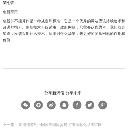
第七讲
创新应用
创新并不能算作是一种规定和标准
，
它是一个优秀的网站应该持续追求和
改进的指引。
创新技术不仅适用于政府网站，
只需要认真思考，我们
就会
知道，
应该
采用什么技术，
应用到
什么场景，来
更好
的
发挥
网站的
作用
和
价值。
击查看
分享新鸿儒 分享未来 ·
上一篇：
新鸿儒签约中国国投国际贸易 打造国际化品牌官网