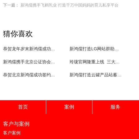
下一篇：
新鸿儒携手飞鹤乳业 打造千万中国妈妈的育儿私享平台
猜你喜欢
恭贺龙年岁末新鸿儒成功签约中国门头沟区政府！
新鸿儒打造LG网站群助其拥抱互联网
新鸿儒携手北京公证协会网站建设
玲珑官网隆重上线 三大优势领跑行业
恭贺北京新鸿儒成功签约中国化学制药工业协会
新鸿儒打造云罐产品站蓄力推动同方科技智能家居布局
首页
案例
服务
客户与案例
客户案例