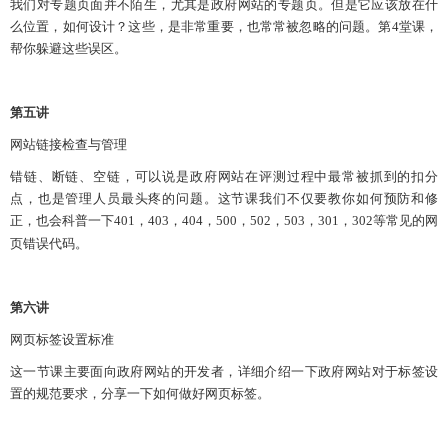
我们对
专题页面并不陌生，
尤其是
政府网站的专题页。但是它应该放在什
么位置，
如何
设计？
这些
，是非常重要，也常常被忽略的问题。第
4堂课
，
帮你躲避这些误区。
第五讲
网站链接检查与管理
错链、
断链
、
空链
，
可以说是
政府网站在评测过程中最常被抓到
的
扣分
点，也是
管理人员
最头疼的问题。
这节课
我们不仅要教你如何预防和修
正，
也会
科普一下
401
，
403
，
404
，
500
，
502
，
503
，
301
，
302
等常见的网
页错误代码。
第六讲
网页标签设置标准
这一节课主要
面向政府网站
的开发者，
详细
介绍一下
政府网站
对于标签设
置的规范要求，
分享
一下如何做好
网页标签
。